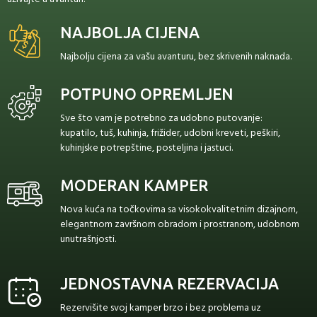
NAJBOLJA CIJENA
Najbolju cijena za vašu avanturu, bez skrivenih naknada.
POTPUNO OPREMLJEN
Sve što vam je potrebno za udobno putovanje:
kupatilo, tuš, kuhinja, frižider, udobni kreveti, peškiri,
kuhinjske potrepštine, posteljina i jastuci.
MODERAN KAMPER
Nova kuća na točkovima sa visokokvalitetnim dizajnom,
elegantnom završnom obradom i prostranom, udobnom
unutrašnjosti.
JEDNOSTAVNA REZERVACIJA
Rezervišite svoj kamper brzo i bez problema uz