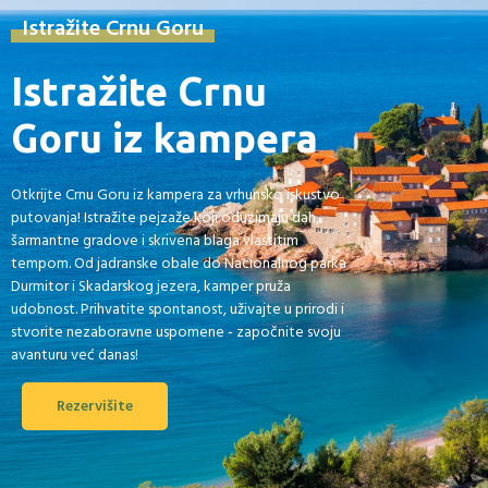
Istražite Crnu Goru
Istražite Crnu
Goru iz kampera
Otkrijte Crnu Goru iz kampera za vrhunsko iskustvo
putovanja! Istražite pejzaže koji oduzimaju dah,
šarmantne gradove i skrivena blaga vlastitim
tempom. Od jadranske obale do Nacionalnog parka
Durmitor i Skadarskog jezera, kamper pruža
udobnost. Prihvatite spontanost, uživajte u prirodi i
stvorite nezaboravne uspomene - započnite svoju
avanturu već danas!
Rezervišite