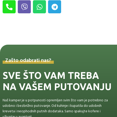
Zašto odabrati nas?
SVE ŠTO VAM TREBA
NA VAŠEM PUTOVANJU
Naš kamper je u potpunosti opremljen svim što vam je potrebno za
udobno i bezbrižno putovanje. Od kuhinje i kupatila do udobnih
kreveta i neophodnih putnih dodataka. Samo spakujte kofere i
uživajte u avanturi!