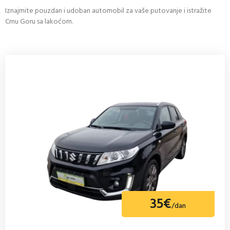
Iznajmite pouzdan i udoban automobil za vaše putovanje i istražite
Crnu Goru sa lakoćom.
35€
/dan