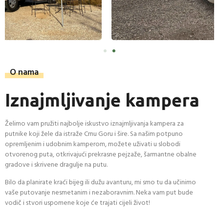
O nama
Iznajmljivanje kampera
Želimo vam pružiti najbolje iskustvo iznajmljivanja kampera za
putnike koji žele da istraže Crnu Goru i šire. Sa našim potpuno
opremljenim i udobnim kamperom, možete uživati ​​u slobodi
otvorenog puta, otkrivajući prekrasne pejzaže, šarmantne obalne
gradove i skrivene dragulje na putu.
Bilo da planirate kraći bijeg ili dužu avanturu, mi smo tu da učinimo
vaše putovanje nesmetanim i nezaboravnim. Neka vam put bude
vodič i stvori uspomene koje će trajati cijeli život!